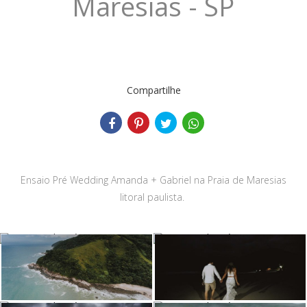
Maresias - SP
Compartilhe
Ensaio Pré Wedding Amanda + Gabriel na Praia de Maresias
litoral paulista.